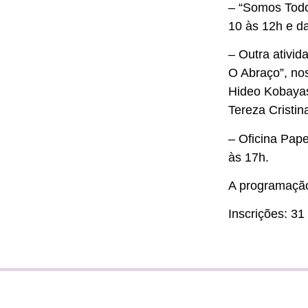
– “Somos Todo
10 às 12h e d
– Outra ativid
O Abraço”, nos
Hideo Kobayas
Tereza Cristi
– Oficina Pape
às 17h.
A programaçã
Inscrições: 3