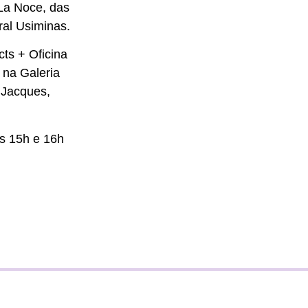
La Noce, das
ral Usiminas.
cts + Oficina
 na Galeria
 Jacques,
às 15h e 16h