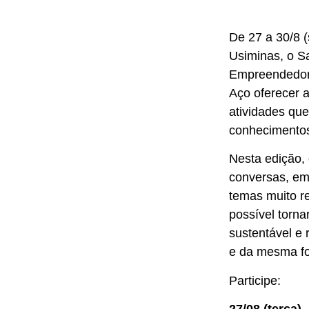
De 27 a 30/8 (
Usiminas, o S
Empreendedori
Aço oferecer a
atividades que
conhecimento
Nesta edição,
conversas, em
temas muito r
possível torna
sustentável e r
e da mesma for
Participe: