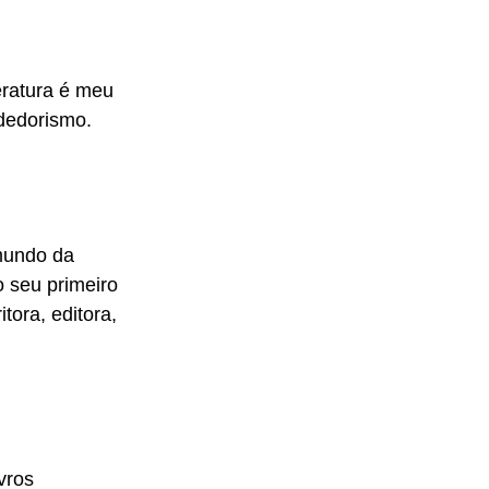
eratura é meu
dedorismo.
 mundo da
o seu primeiro
tora, editora,
vros