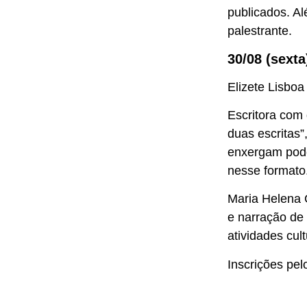
publicados. Al
palestrante.
30/08 (sexta
Elizete Lisbo
Escritora com 
duas escritas”
enxergam pode
nesse formato
Maria Helena G
e narração de 
atividades cult
Inscrições pel