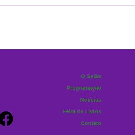
nosco
O Salão
Programação
Notícias
o Livro
Feira de Livros
Contato