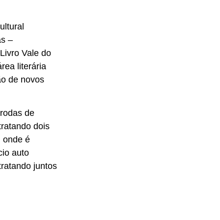
ltural
s –
Livro Vale do
ea literária
ção de novos
 rodas de
tratando dois
, onde é
cio auto
 tratando juntos