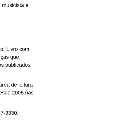
, musicista e
to “Livro com
anças que
os publicados
rea de leitura
 desde 2005 nas
37-3330.