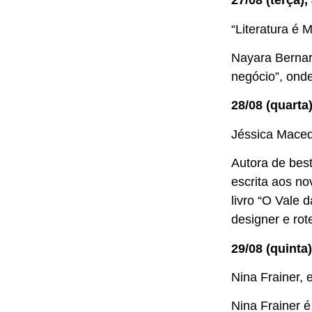
27/08 (terça)
“Literatura é
Nayara Bernar
negócio”, ond
28/08 (quarta
Jéssica Mace
Autora de bes
escrita aos n
livro “O Vale 
designer e rote
29/08 (quinta
Nina Frainer, e
Nina Frainer é