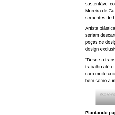
sustentável co
Moreira de Car
sementes de ho
Artista plásti
seriam descart
peças de desig
design exclus
“Desde o tran
trabalho até o
com muito cuid
bem como a imp
Mel de Fa
Plantando pa