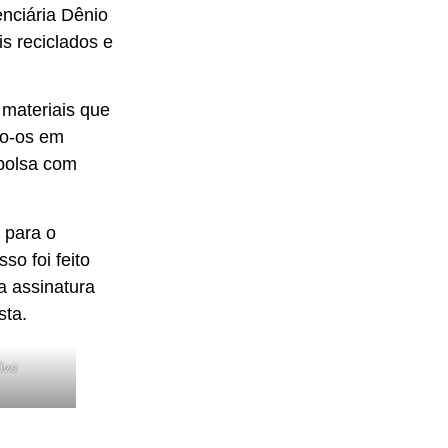
enciária Dênio
s reciclados e
a materiais que
do-os em
 bolsa com
 para o
so foi feito
a assinatura
sta.
ivo