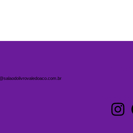
Fale co
@salaodolivrovaledoaco.com.br
Siga o Salão d