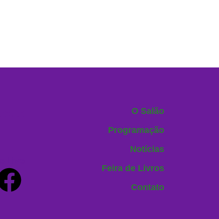
nosco
O Salão
Programação
Notícias
o Livro
Feira de Livros
Contato