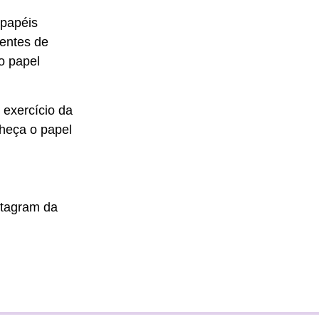
 papéis
mentes de
o papel
o exercício da
heça o papel
stagram da