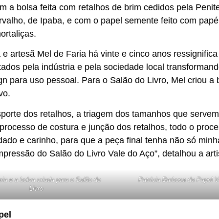
m a bolsa feita com retalhos de brim cedidos pela Penit
valho, de Ipaba, e com o papel semente feito com papéi
rtaliças.
ca e artesã Mel de Faria há vinte e cinco anos ressignific
ados pela indústria e pela sociedade local transforman
n para uso pessoal. Para o Salão do Livro, Mel criou a
ivo.
sporte dos retalhos, a triagem dos tamanhos que servem
 processo de costura e junção dos retalhos, todo o proces
ado e carinho, para que a peça final tenha não só minh
ressão do Salão do Livro Vale do Aço”, detalhou a arti
ria e a bolsa criada para o Salão do
Patrícia Barbosa da Papel V
Livro
pel