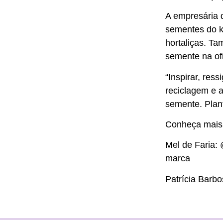
A empresária d
sementes do ki
hortaliças. Ta
semente na of
“Inspirar, res
reciclagem e 
semente. Plante
Conheça mais 
Mel de Faria:
marca
Patrícia Barb