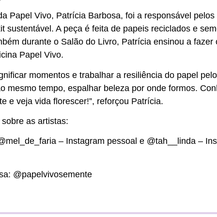
a Papel Vivo, Patrícia Barbosa, foi a responsável pelos
t sustentável. A peça é feita de papeis reciclados e se
mbém durante o Salão do Livro, Patrícia ensinou a fazer 
icina Papel Vivo.
significar momentos e trabalhar a resiliência do papel pel
ao mesmo tempo, espalhar beleza por onde formos. Con
 e veja vida florescer!”, reforçou Patrícia.
sobre as artistas:
 @mel_de_faria – Instagram pessoal e @tah__linda – In
osa: @papelvivosemente