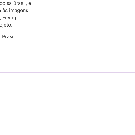
olsa Brasil, é
e às imagens
, Fiemg,
ojeto.
Brasil.