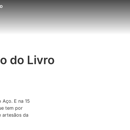
o
o do Livro
o Aço. E na 15
ue tem por
e artesãos da