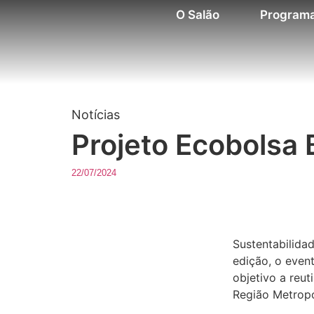
O Salão
Program
Notícias
Projeto Ecobolsa B
22/07/2024
Sustentabilida
edição, o even
objetivo a reut
Região Metropo